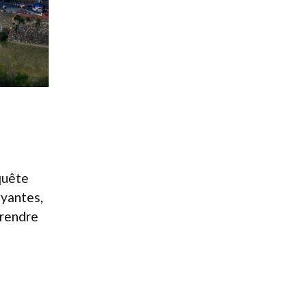
 quête
oyantes,
 rendre